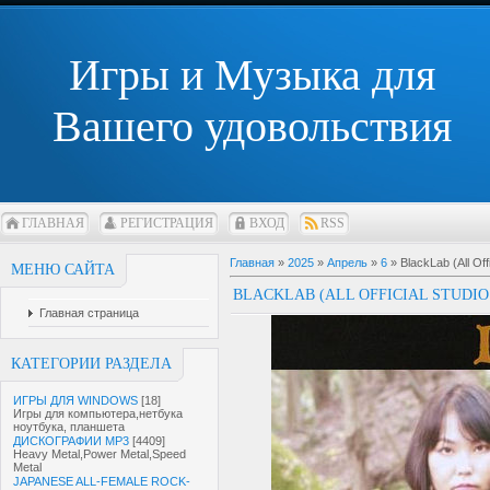
Игры и Музыка для
Вашего удовольствия
ГЛАВНАЯ
РЕГИСТРАЦИЯ
ВХОД
RSS
Главная
»
2025
»
Апрель
»
6
» BlackLab (All Off
МЕНЮ САЙТА
BLACKLAB (ALL OFFICIAL STUDIO
Главная страница
КАТЕГОРИИ РАЗДЕЛА
ИГРЫ ДЛЯ WINDOWS
[18]
Игры для компьютера,нетбука
ноутбука, планшета
ДИСКОГРАФИИ MP3
[4409]
Heavy Metal,Power Metal,Speed
Metal
JAPANESE ALL-FEMALE ROCK-