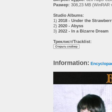
Размер:
308,23 MB (WinRAR v
Studio Albums:
1)
2018 - Under the Strawber
2)
2020 - Abyss
3)
2022 - In a Bizarre Dream
Треклист/Tracklist:
Information:
Encyclopa