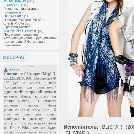
METAL BANDS
[245]
ШАХМАТЫ
[110]
Различные шахматные
программы
ПО "ADOBE"
[11]
Illustrator,Premiere Pro,After
Effects,Photoshop
Lightroom,Audition
ADOBE PHOTOSHOP
[34]
Пошаговая процедура
установки,лечения и русификации
разных версий Фотошопа в
скриншотах
МИНИ-ЧАТ
Исполнитель:
BLiSTAR (200
"BLiSTAR")