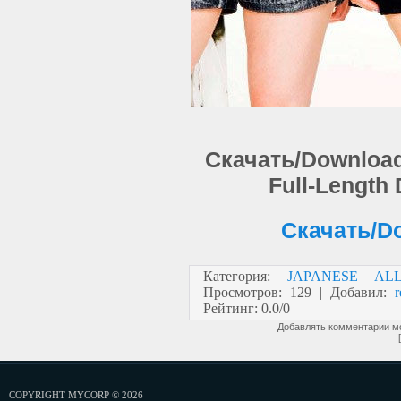
Скачать/Download:
Full-Length
Скачать/Do
Категория
:
JAPANESE AL
Просмотров
:
129
|
Добавил
:
r
Рейтинг
:
0.0
/
0
Добавлять комментарии мо
COPYRIGHT MYCORP © 2026