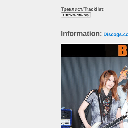
Треклист/Tracklist:
Information:
Discogs.c