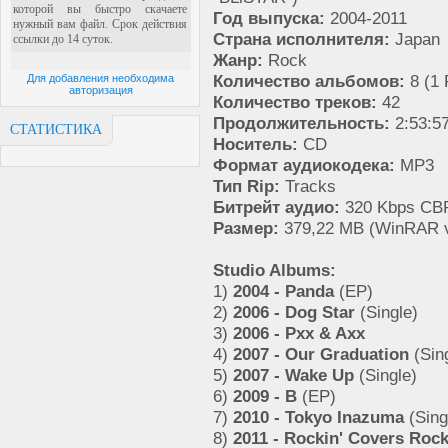
Год выпуска:
2004-2011
Страна исполнителя:
Japan
Жанр:
Rock
Количество альбомов:
8 (1 
Для добавления необходима
авторизация
Количество треков:
42
Продолжительность:
2:53:5
СТАТИСТИКА
Носитель:
CD
Формат аудиокодека:
MP3
Тип Rip:
Tracks
Битрейт аудио:
320 Kbps CBR
Размер:
379,22 MB (WinRAR v
Studio Albums:
1)
2004 - Panda
(EP)
2)
2006 - Dog Star
(Single)
3)
2006 - Pxx & Axx
4)
2007 - Our Graduation
(Sin
5)
2007 - Wake Up
(Single)
6)
2009 - B
(EP)
7)
2010 - Tokyo Inazuma
(Sing
8)
2011 - Rockin' Covers Roc