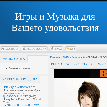
Игры и Музыка для
Вашего удовольствия
ГЛАВНАЯ
РЕГИСТРАЦИЯ
ВХОД
RSS
Главная
»
2025
»
Апрель
»
6
» BLiSTAR (All Off
МЕНЮ САЙТА
BLISTAR (ALL OFFICIAL STUDIO F
Главная страница
КАТЕГОРИИ РАЗДЕЛА
ИГРЫ ДЛЯ WINDOWS
[18]
Игры для компьютера,нетбука
ноутбука, планшета
ДИСКОГРАФИИ MP3
[4409]
Heavy Metal,Power Metal,Speed
Metal
JAPANESE ALL-FEMALE ROCK-