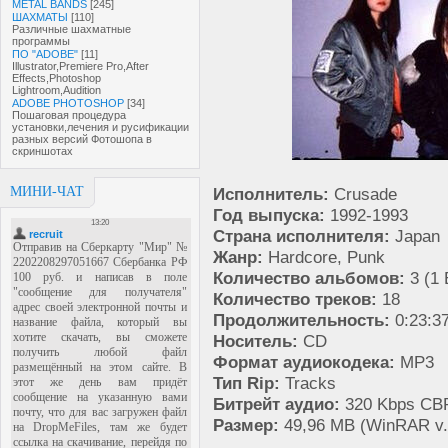
METAL BANDS
[245]
ШАХМАТЫ
[110]
Различные шахматные
программы
ПО "ADOBE"
[11]
Illustrator,Premiere Pro,After
Effects,Photoshop
Lightroom,Audition
ADOBE PHOTOSHOP
[34]
Пошаговая процедура
установки,лечения и русификации
разных версий Фотошопа в
скриншотах
МИНИ-ЧАТ
Исполнитель:
Crusade
Год выпуска:
1992-1993
Страна исполнителя:
Japan
Жанр:
Hardcore, Punk
Количество альбомов:
3 (1 
Количество треков:
18
Продолжительность:
0:23:3
Носитель:
CD
Формат аудиокодека:
MP3
Тип Rip:
Tracks
Битрейт аудио:
320 Kbps CB
Размер:
49,96 MB (WinRAR v.