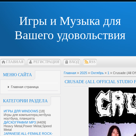
Игры и Музыка для
Вашего удовольствия
ГЛАВНАЯ
РЕГИСТРАЦИЯ
ВХОД
RSS
Главная
»
2025
»
Октябрь
»
1
» Crusade (All Of
МЕНЮ САЙТА
CRUSADE (ALL OFFICIAL STUDIO 
Главная страница
КАТЕГОРИИ РАЗДЕЛА
ИГРЫ ДЛЯ WINDOWS
[18]
Игры для компьютера,нетбука
ноутбука, планшета
ДИСКОГРАФИИ MP3
[4409]
Heavy Metal,Power Metal,Speed
Metal
JAPANESE ALL-FEMALE ROCK-