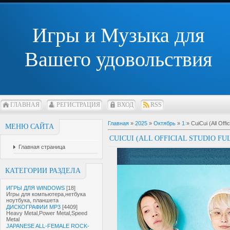
Игры и Музыка для
Вашего удовольствия
ГЛАВНАЯ
РЕГИСТРАЦИЯ
ВХОД
RSS
Главная
»
2025
»
Октябрь
»
1
» CuiCui (All Offi
МЕНЮ САЙТА
CUICUI (ALL OFFICIAL STUDIO FU
Главная страница
КАТЕГОРИИ РАЗДЕЛА
ИГРЫ ДЛЯ WINDOWS
[18]
Игры для компьютера,нетбука
ноутбука, планшета
ДИСКОГРАФИИ MP3
[4409]
Heavy Metal,Power Metal,Speed
Metal
JAPANESE ALL-FEMALE ROCK-