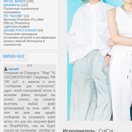
METAL BANDS
[245]
ШАХМАТЫ
[110]
Различные шахматные
программы
ПО "ADOBE"
[11]
Illustrator,Premiere Pro,After
Effects,Photoshop
Lightroom,Audition
ADOBE PHOTOSHOP
[34]
Пошаговая процедура
установки,лечения и русификации
разных версий Фотошопа в
скриншотах
МИНИ-ЧАТ
Исполнитель:
CuiCui