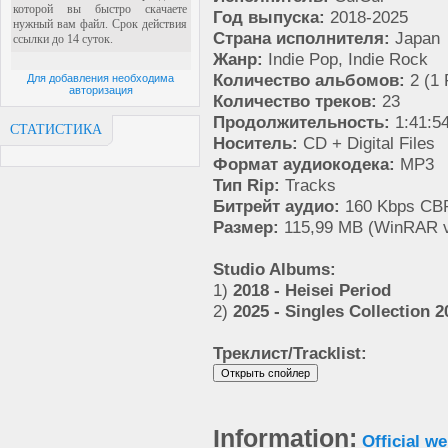
Год выпуска:
2018-2025
Страна исполнителя:
Japan
Жанр:
Indie Pop, Indie Rock
Количество альбомов:
2 (1 
Для добавления необходима
авторизация
Количество треков:
23
Продолжительность:
1:41:5
СТАТИСТИКА
Носитель:
CD + Digital Files
Формат аудиокодека:
MP3
Тип Rip:
Tracks
Битрейт аудио:
160 Kbps CB
Размер:
115,99 MB (WinRAR v
Studio Albums:
1)
2018 - Heisei Period
2)
2025 - Singles Collection 
Треклист/Tracklist:
Information:
Official we