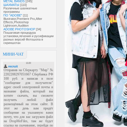
METAL BANDS
[245]
ШАХМАТЫ
[110]
Различные шахматные
программы
ПО "ADOBE"
[11]
Illustrator,Premiere Pro,After
Effects,Photoshop
Lightroom,Audition
ADOBE PHOTOSHOP
[34]
Пошаговая процедура
установки,лечения и русификации
разных версий Фотошопа в
скриншотах
МИНИ-ЧАТ