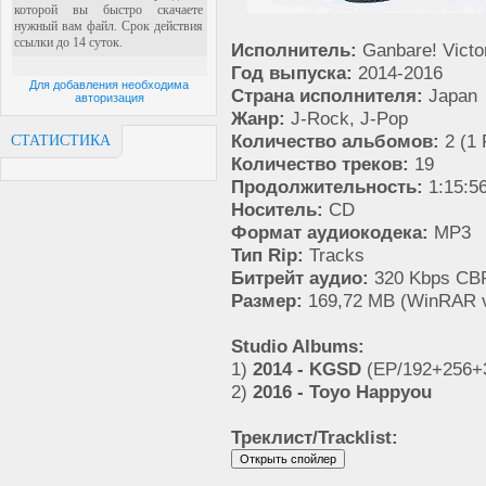
Исполнитель:
Ganbare! Victo
Год выпуска:
2014-2016
Для добавления необходима
Страна исполнителя:
Japan
авторизация
Жанр:
J-Rock, J-Pop
Количество альбомов:
2 (1 
СТАТИСТИКА
Количество треков:
19
Продолжительность:
1:15:5
Носитель:
CD
Формат аудиокодека:
MP3
Тип Rip:
Tracks
Битрейт аудио:
320 Kbps CBR
Размер:
169,72 MB (WinRAR v
Studio Albums:
1)
2014 - KGSD
(EP/192+256+
2)
2016 - Toyo Happyou
Треклист/Tracklist: