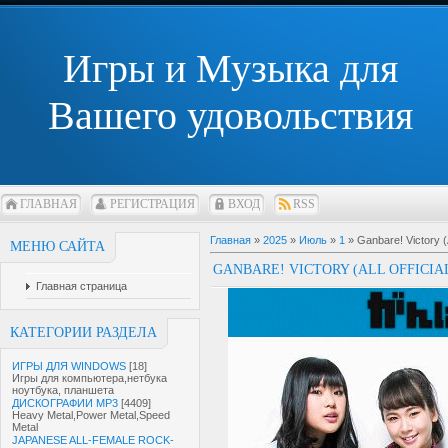
Игры и Музыка для
Вашего удовольствия
ГЛАВНАЯ
РЕГИСТРАЦИЯ
ВХОД
RSS
Главная
»
2025
»
Июль
»
1
» Ganbare! Victory (
МЕНЮ САЙТА
GANBARE! VICTORY (ALL OFFICIA
Главная страница
КАТЕГОРИИ РАЗДЕЛА
ИГРЫ ДЛЯ WINDOWS
[18]
Игры для компьютера,нетбука
ноутбука, планшета
ДИСКОГРАФИИ MP3
[4409]
Heavy Metal,Power Metal,Speed
Metal
JAPANESE ALL-FEMALE ROCK-