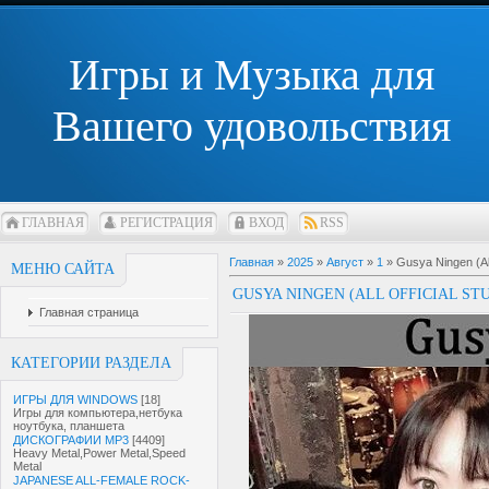
Игры и Музыка для
Вашего удовольствия
ГЛАВНАЯ
РЕГИСТРАЦИЯ
ВХОД
RSS
Главная
»
2025
»
Август
»
1
» Gusya Ningen (All
МЕНЮ САЙТА
GUSYA NINGEN (ALL OFFICIAL ST
Главная страница
КАТЕГОРИИ РАЗДЕЛА
ИГРЫ ДЛЯ WINDOWS
[18]
Игры для компьютера,нетбука
ноутбука, планшета
ДИСКОГРАФИИ MP3
[4409]
Heavy Metal,Power Metal,Speed
Metal
JAPANESE ALL-FEMALE ROCK-