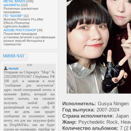
METAL BANDS
[245]
ШАХМАТЫ
[110]
Различные шахматные
программы
ПО "ADOBE"
[11]
Illustrator,Premiere Pro,After
Effects,Photoshop
Lightroom,Audition
ADOBE PHOTOSHOP
[34]
Пошаговая процедура
установки,лечения и русификации
разных версий Фотошопа в
скриншотах
МИНИ-ЧАТ
Исполнитель:
Gusya Ningen
Год выпуска:
2007-2024
Страна исполнителя:
Japan
Жанр:
Psychedelic Rock, Hea
Количество альбомов:
7 (2 