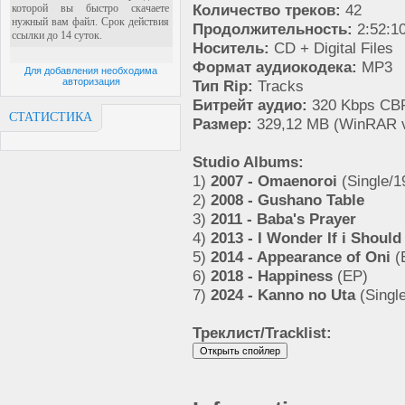
Количество треков:
42
Продолжительность:
2:52:1
Носитель:
CD + Digital Files
Формат аудиокодека:
MP3
Для добавления необходима
авторизация
Тип Rip:
Tracks
Битрейт аудио:
320 Kbps CBR
СТАТИСТИКА
Размер:
329,12 MB (WinRAR v
Studio Albums:
1)
2007 - Omaenoroi
(Single/
2)
2008 - Gushano Table
3)
2011 - Baba's Prayer
4)
2013 - I Wonder If i Should
5)
2014 - Appearance of Oni
(
6)
2018 - Happiness
(EP)
7)
2024 - Kanno no Uta
(Singl
Треклист/Tracklist: