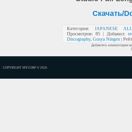
Скачать/Do
Категория
:
JAPANESE AL
Просмотров
:
85
|
Добавил
:
re
Discography
,
Gusya Ningen
|
Рей
Добавлять комментарии мо
COPYRIGHT MYCORP © 2026