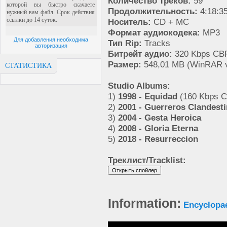
Количество треков:
59
Продолжительность:
4:18:3
Носитель:
CD + MC
Формат аудиокодека:
MP3
Для добавления необходима
Тип Rip:
Tracks
авторизация
Битрейт аудио:
320 Kbps CBR
Размер:
548,01 MB (WinRAR v
СТАТИСТИКА
Studio Albums:
1)
1998 - Equidad
(160 Kbps 
2)
2001 - Guerreros Clandest
3)
2004 - Gesta Heroica
4)
2008 - Gloria Eterna
5)
2018 - Resurreccion
Треклист/Tracklist:
Information:
Encyclopa