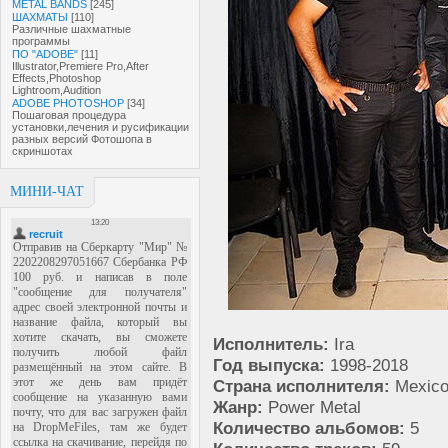
METAL BANDS
[245]
ШАХМАТЫ
[110]
Различные шахматные
программы
ПО "ADOBE"
[11]
Illustrator,Premiere Pro,After
Effects,Photoshop
Lightroom,Audition
ADOBE PHOTOSHOP
[34]
Пошаговая процедура
установки,лечения и русификации
разных версий Фотошопа в
скриншотах
МИНИ-ЧАТ
Исполнитель:
Ira
Год выпуска:
1998-2018
Страна исполнителя:
Mexic
Жанр:
Power Metal
Количество альбомов:
5