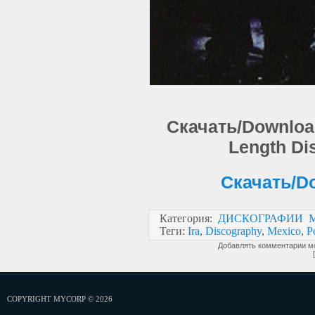
Скачать/Download: 
Length Di
Скачать/Do
Категория
:
ДИСКОГРАФИИ 
Теги
:
Ira
,
Discography
,
Mexico
,
P
Добавлять комментарии мо
COPYRIGHT MYCORP © 2026