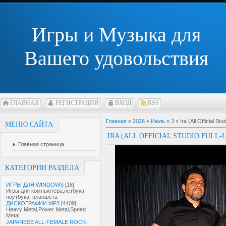
Игры и Музыка для
Вашего удовольствия
ГЛАВНАЯ
РЕГИСТРАЦИЯ
ВХОД
RSS
Главная
»
2026
»
Июль
»
3
» Ira (All Official S
МЕНЮ САЙТА
IRA (ALL OFFICIAL STUDIO FULL-
Главная страница
КАТЕГОРИИ РАЗДЕЛА
ИГРЫ ДЛЯ WINDOWS
[18]
Игры для компьютера,нетбука
ноутбука, планшета
ДИСКОГРАФИИ MP3
[4409]
Heavy Metal,Power Metal,Speed
Metal
JAPANESE ALL-FEMALE ROCK-