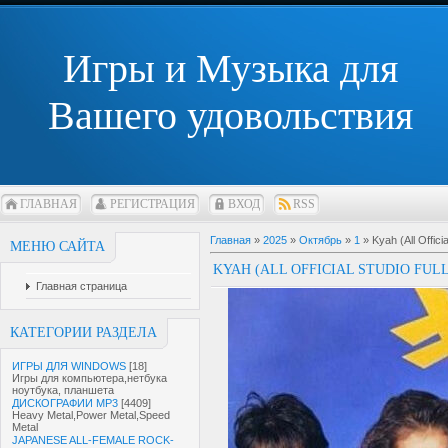
Игры и Музыка для
Вашего удовольствия
ГЛАВНАЯ
РЕГИСТРАЦИЯ
ВХОД
RSS
Главная
»
2025
»
Октябрь
»
1
» Kyah (All Offic
МЕНЮ САЙТА
KYAH (ALL OFFICIAL STUDIO FUL
Главная страница
КАТЕГОРИИ РАЗДЕЛА
ИГРЫ ДЛЯ WINDOWS
[18]
Игры для компьютера,нетбука
ноутбука, планшета
ДИСКОГРАФИИ MP3
[4409]
Heavy Metal,Power Metal,Speed
Metal
JAPANESE ALL-FEMALE ROCK-