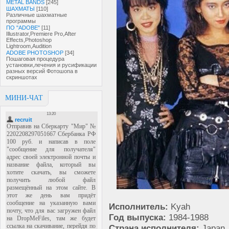
METAL BANDS
[245]
ШАХМАТЫ
[110]
Различные шахматные
программы
ПО "ADOBE"
[11]
Illustrator,Premiere Pro,After
Effects,Photoshop
Lightroom,Audition
ADOBE PHOTOSHOP
[34]
Пошаговая процедура
установки,лечения и русификации
разных версий Фотошопа в
скриншотах
МИНИ-ЧАТ
Исполнитель:
Kyah
Год выпуска:
1984-1988
Страна исполнителя:
Japan