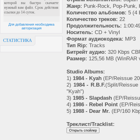
Жанр:
Punk-Rock, Pop-Punk, 
Количество альбомов:
5 (4 
Количество треков:
22
Для добавления необходима
Продолжительность:
1:00:4
авторизация
Носитель:
CD + Vinyl
Формат аудиокодека:
MP3
СТАТИСТИКА
Тип Rip:
Tracks
Битрейт аудио:
320 Kbps CBR
Размер:
125,56 MB (WinRAR v
Studio Albums:
1)
1984 - Kyah
(EP/Reissue 20
2)
1984 - R.B.F.
(Split/Reissue
"Kyah")
3)
1985 - Slapdash
(EP/Reissu
4)
1986 - Rebel Point
(EP/Reis
5)
1988 - Dear Mr.
(EP/160 Kb
Треклист/Tracklist: