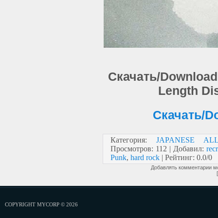
Скачать/Download: K
Length Di
Скачать/Do
Категория
:
JAPANESE AL
Просмотров
:
112
|
Добавил
:
recr
Punk
,
hard rock
|
Рейтинг
:
0.0
/
0
Добавлять комментарии мо
COPYRIGHT MYCORP © 2026