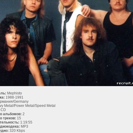
ль:
Mephisto
ка:
1988-1991
рмания/Germany
y Metal/Power Metal/Speed Metal
CD
о альбомов:
2
о треков:
15
тельность:
1:19:55
диокодека:
MP3
удио:
320 Kbps