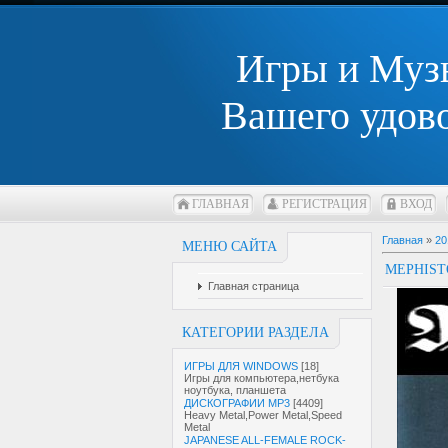
Игры и Муз
Вашего удов
ГЛАВНАЯ
РЕГИСТРАЦИЯ
ВХОД
Главная
»
20
МЕНЮ САЙТА
MEPHIST
Главная страница
КАТЕГОРИИ РАЗДЕЛА
ИГРЫ ДЛЯ WINDOWS
[18]
Игры для компьютера,нетбука
ноутбука, планшета
ДИСКОГРАФИИ MP3
[4409]
Heavy Metal,Power Metal,Speed
Metal
JAPANESE ALL-FEMALE ROCK-