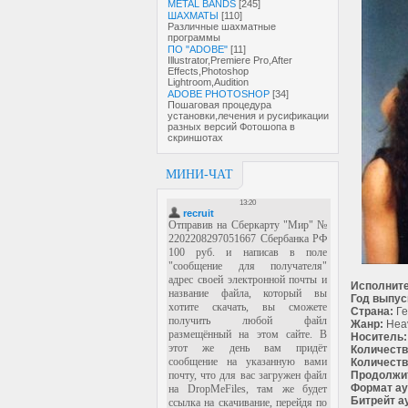
METAL BANDS
[245]
ШАХМАТЫ
[110]
Различные шахматные
программы
ПО "ADOBE"
[11]
Illustrator,Premiere Pro,After
Effects,Photoshop
Lightroom,Audition
ADOBE PHOTOSHOP
[34]
Пошаговая процедура
установки,лечения и русификации
разных версий Фотошопа в
скриншотах
МИНИ-ЧАТ
Исполните
Год выпус
Страна:
Ге
Жанр:
Heav
Носитель:
Количеств
Количеств
Продолжи
Формат ау
Битрейт а