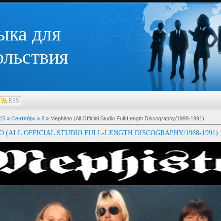
ыка для
ольствия
RSS
15
»
Сентябрь
»
8
» Mephisto (All Official Studio Full-Length Discography/1988-1991)
O (ALL OFFICIAL STUDIO FULL-LENGTH DISCOGRAPHY/1988-1991)