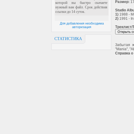
Размер:
17
Studio Alb
1)
1988 - M
2)
1991 - In
Для добавления необходима
Треклист/T
авторизация
СТАТИСТИКА
Забытая ж
"Mania", "A
Справка о 