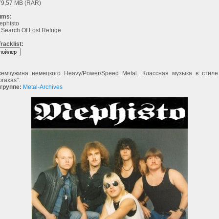
9,57 MB (RAR)
ums:
ephisto
 Search Of Lost Refuge
racklist:
емчужина немецкого Heavy/Power/Speed Metal. Классная музыка в стиле 
braxas".
группе:
Metal-Archives