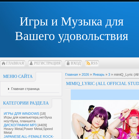
Игры и Музыка для
Вашего удовольствия
ГЛАВНАЯ
РЕГИСТРАЦИЯ
ВХОД
RSS
Главная
»
2026
»
Январь
»
3
» mimiQ_Lyric (All
МЕНЮ САЙТА
MIMIQ_LYRIC (ALL OFFICIAL STU
Главная страница
КАТЕГОРИИ РАЗДЕЛА
ИГРЫ ДЛЯ WINDOWS
[18]
Игры для компьютера,нетбука
ноутбука, планшета
ДИСКОГРАФИИ MP3
[4409]
Heavy Metal,Power Metal,Speed
Metal
JAPANESE ALL-FEMALE ROCK-