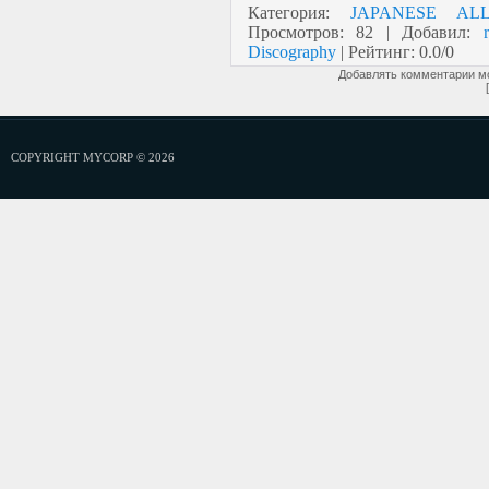
Категория
:
JAPANESE AL
Просмотров
:
82
|
Добавил
:
Discography
|
Рейтинг
:
0.0
/
0
Добавлять комментарии мо
COPYRIGHT MYCORP © 2026