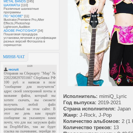
METAL BANDS
[245]
ШАХМАТЫ
[110]
Различные шахматные
программы
ПО "ADOBE"
[11]
Illustrator,Premiere Pro,After
Effects,Photoshop
Lightroom,Audition
ADOBE PHOTOSHOP
[34]
Пошаговая процедура
установки,лечения и русификации
разных версий Фотошопа в
скриншотах
МИНИ-ЧАТ
Исполнитель:
mimiQ_Lyric
Год выпуска:
2019-2021
Страна исполнителя:
Japan
Жанр:
J-Rock, J-Pop
Количество альбомов:
2 (1 
Количество треков:
13