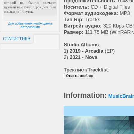
Продолжительность:
0:48:5
Носитель:
CD + Digital Files
Формат аудиокодека:
MP3
Тип Rip:
Tracks
Для добавления необходима
Битрейт аудио:
320 Kbps CB
авторизация
Размер:
111,75 MB (WinRAR v
СТАТИСТИКА
Studio Albums:
1)
2019 - Arcadia
(EP)
2)
2021 - Nova
Треклист/Tracklist:
Information:
MusicBrai