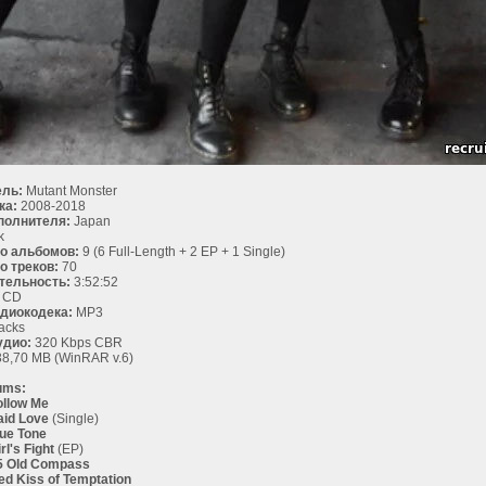
ль:
Mutant Monster
ка:
2008-2018
полнителя:
Japan
k
о альбомов:
9 (6 Full-Length + 2 EP + 1 Single)
о треков:
70
тельность:
3:52:52
CD
диокодека:
MP3
acks
удио:
320 Kbps CBR
8,70 MB (WinRAR v.6)
ums:
ollow Me
aid Love
(Single)
rue Tone
rl's Fight
(EP)
15 Old Compass
ed Kiss of Temptation