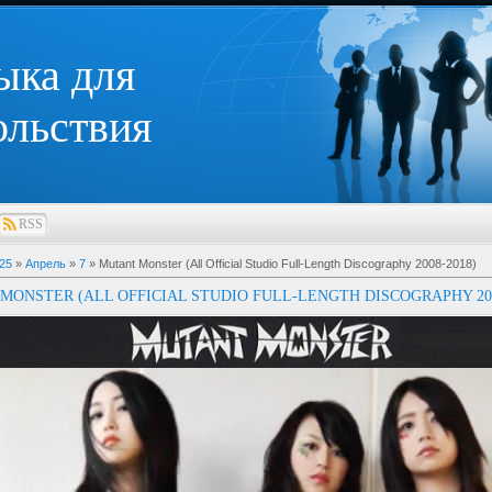
ыка для
ольствия
RSS
25
»
Апрель
»
7
» Mutant Monster (All Official Studio Full-Length Discography 2008-2018)
MONSTER (ALL OFFICIAL STUDIO FULL-LENGTH DISCOGRAPHY 200