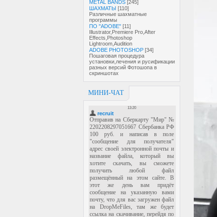
METAL BANDS
[245]
ШАХМАТЫ
[110]
Различные шахматные
программы
ПО "ADOBE"
[11]
Illustrator,Premiere Pro,After
Effects,Photoshop
Lightroom,Audition
ADOBE PHOTOSHOP
[34]
Пошаговая процедура
установки,лечения и русификации
разных версий Фотошопа в
скриншотах
МИНИ-ЧАТ