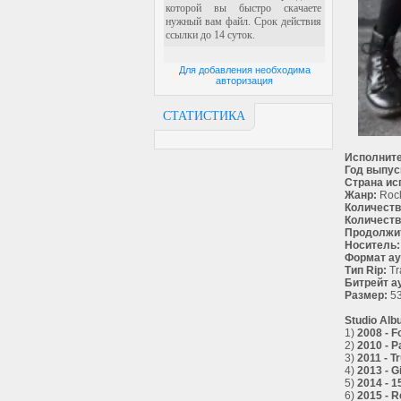
Для добавления необходима
авторизация
СТАТИСТИКА
Исполните
Год выпус
Страна ис
Жанр:
Roc
Количеств
Количеств
Продолжи
Носитель:
Формат ау
Тип Rip:
Tr
Битрейт а
Размер:
53
Studio Alb
1)
2008 - F
2)
2010 - P
3)
2011 - T
4)
2013 - Gi
5)
2014 - 
6)
2015 - R