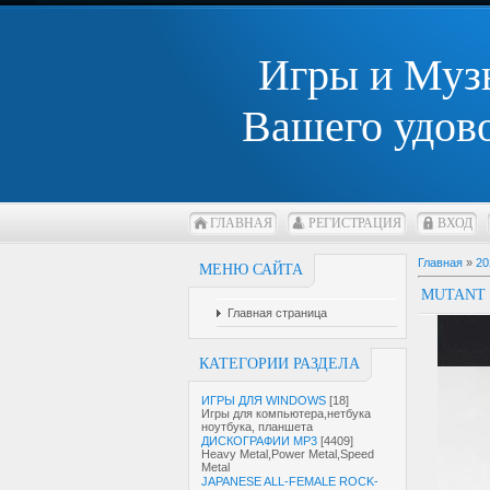
Игры и Муз
Вашего удов
ГЛАВНАЯ
РЕГИСТРАЦИЯ
ВХОД
Главная
»
20
МЕНЮ САЙТА
MUTANT 
Главная страница
КАТЕГОРИИ РАЗДЕЛА
ИГРЫ ДЛЯ WINDOWS
[18]
Игры для компьютера,нетбука
ноутбука, планшета
ДИСКОГРАФИИ MP3
[4409]
Heavy Metal,Power Metal,Speed
Metal
JAPANESE ALL-FEMALE ROCK-