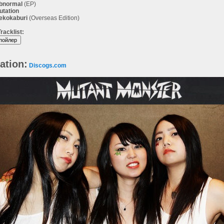
Abnormal
(EP)
utation
ekokaburi
(Overseas Edition)
racklist:
ation:
Discogs.com