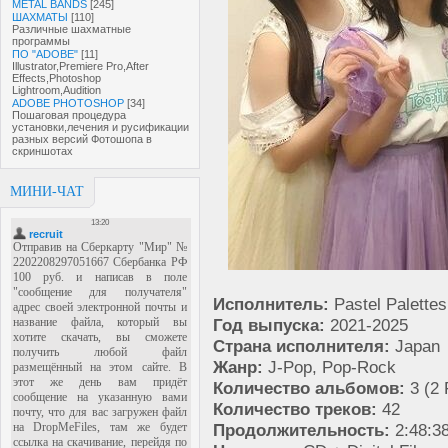
METAL BANDS
[245]
ШАХМАТЫ
[110]
Различные шахматные
программы
ПО "ADOBE"
[11]
Illustrator,Premiere Pro,After
Effects,Photoshop
Lightroom,Audition
ADOBE PHOTOSHOP
[34]
Пошаговая процедура
установки,лечения и русификации
разных версий Фотошопа в
скриншотах
МИНИ-ЧАТ
Исполнитель:
Pastel Palettes
Год выпуска:
2021-2025
Страна исполнителя:
Japan
Жанр:
J-Pop, Pop-Rock
Количество альбомов:
3 (2 
Количество треков:
42
Продолжительность:
2:48:3