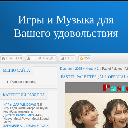
Игры и Музыка для
Вашего удовольствия
ГЛАВНАЯ
РЕГИСТРАЦИЯ
ВХОД
RSS
Главная
»
2025
»
Июль
»
2
» Pastel Palettes (Al
МЕНЮ САЙТА
PASTEL PALETTES (ALL OFFICIAL
Главная страница
КАТЕГОРИИ РАЗДЕЛА
ИГРЫ ДЛЯ WINDOWS
[18]
Игры для компьютера,нетбука
ноутбука, планшета
ДИСКОГРАФИИ MP3
[4409]
Heavy Metal,Power Metal,Speed
Metal
JAPANESE ALL-FEMALE ROCK-