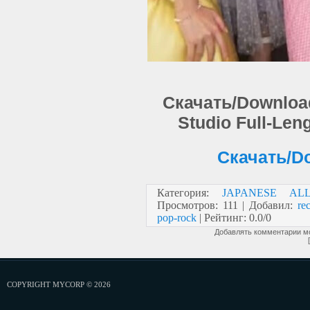
Скачать/Download:
Studio Full-Len
Скачать/Do
Категория
:
JAPANESE AL
Просмотров
:
111
|
Добавил
:
rec
pop-rock
|
Рейтинг
:
0.0
/
0
Добавлять комментарии мо
COPYRIGHT MYCORP © 2026