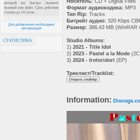
Носитель:
CD + Digital Files
Формат аудиокодека:
MP3
Тип Rip:
Tracks
Битрейт аудио:
320 Kbps CB
Для добавления необходима
Размер:
386,43 MB (WinRAR v
авторизация
Studio Albums:
СТАТИСТИКА
1)
2021 - Title Idol
2)
2023 - Pastel a la Mode
(2C
3)
2024 - Irotoridori
(EP)
Треклист/Tracklist:
Information:
Discogs.c