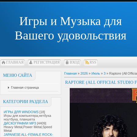
Игры и Музыка для
Вашего удовольствия
ГЛАВНАЯ
РЕГИСТРАЦИЯ
ВХОД
RSS
Главная
»
2026
»
Июль
»
3
» Raptore (All Offic
МЕНЮ САЙТА
RAPTORE (ALL OFFICIAL STUDIO 
Главная страница
КАТЕГОРИИ РАЗДЕЛА
ИГРЫ ДЛЯ WINDOWS
[18]
Игры для компьютера,нетбука
ноутбука, планшета
ДИСКОГРАФИИ MP3
[4409]
Heavy Metal,Power Metal,Speed
Metal
JAPANESE ALL-FEMALE ROCK-