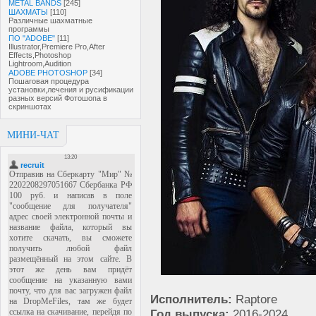
METAL BANDS
[245]
ШАХМАТЫ
[110]
Различные шахматные
программы
ПО "ADOBE"
[11]
Illustrator,Premiere Pro,After
Effects,Photoshop
Lightroom,Audition
ADOBE PHOTOSHOP
[34]
Пошаговая процедура
установки,лечения и русификации
разных версий Фотошопа в
скриншотах
МИНИ-ЧАТ
Исполнитель:
Raptore
Год выпуска:
2016-2024