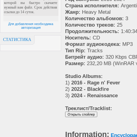
Страна исполнителя:
Argent
Жанр:
Heavy Metal
Количество альбомов:
3
Количество треков:
25
Для добавления необходима
авторизация
Продолжительность:
1:40:3
Носитель:
CD
СТАТИСТИКА
Формат аудиокодека:
MP3
Тип Rip:
Tracks
Битрейт аудио:
320 Kbps CB
Размер:
232,20 MB (WinRAR v
Studio Albums:
1)
2016 - Rage n' Fever
2)
2022 - Blackfire
3)
2024 - Renaissance
Треклист/Tracklist:
Information:
Encyclopa