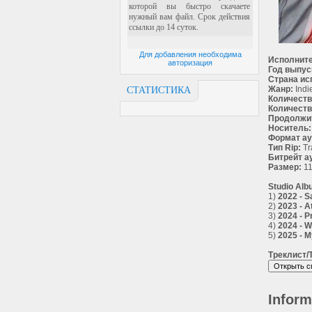
Для добавления необходима
Исполните
авторизация
Год выпус
Страна ис
Жанр:
Indi
СТАТИСТИКА
Количеств
Количеств
Продолжи
Носитель:
Формат ау
Тип Rip:
Tr
Битрейт а
Размер:
11
Studio Alb
1)
2022 - S
2)
2023 - A
3)
2024 - P
4)
2024 - W
5)
2025 - M
Треклист/T
Inform