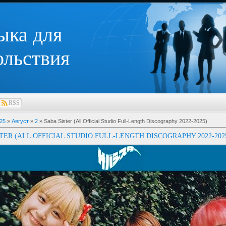
ыка для
ольствия
RSS
25
»
Август
»
2
» Saba Sister (All Official Studio Full-Length Discography 2022-2025)
TER (ALL OFFICIAL STUDIO FULL-LENGTH DISCOGRAPHY 2022-202