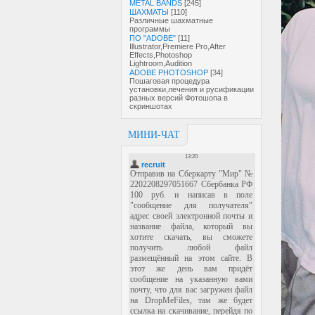
METAL BANDS
[245]
ШАХМАТЫ
[110]
Различные шахматные
программы
ПО "ADOBE"
[11]
Illustrator,Premiere Pro,After
Effects,Photoshop
Lightroom,Audition
ADOBE PHOTOSHOP
[34]
Пошаговая процедура
установки,лечения и русификации
разных версий Фотошопа в
скриншотах
МИНИ-ЧАТ