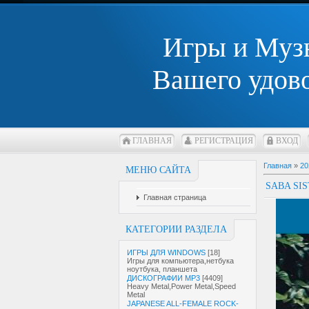
Игры и Муз
Вашего удов
ГЛАВНАЯ
РЕГИСТРАЦИЯ
ВХОД
Главная
»
20
МЕНЮ САЙТА
SABA SIS
Главная страница
КАТЕГОРИИ РАЗДЕЛА
ИГРЫ ДЛЯ WINDOWS
[18]
Игры для компьютера,нетбука
ноутбука, планшета
ДИСКОГРАФИИ MP3
[4409]
Heavy Metal,Power Metal,Speed
Metal
JAPANESE ALL-FEMALE ROCK-