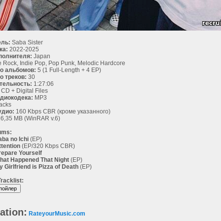
ль:
Saba Sister
ка:
2022-2025
полнителя:
Japan
e Rock, Indie Pop, Pop Punk, Melodic Hardcore
о альбомов:
5 (1 Full-Length + 4 EP)
о треков:
30
тельность:
1:27:06
CD + Digital Files
диокодека:
MP3
acks
удио:
160 Kbps CBR (кроме указанного)
6,35 MB (WinRAR v.6)
ums:
aba no Ichi
(EP)
ttention
(EP/320 Kbps CBR)
repare Yourself
hat Happened That Night
(EP)
y Girlfriend is Pizza of Death
(EP)
racklist:
ation:
RateyourMusic.com