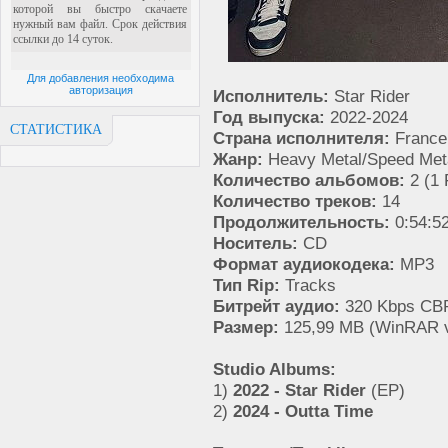
Для добавления необходима
авторизация
Исполнитель:
Star Rider
Год выпуска:
2022-2024
СТАТИСТИКА
Страна исполнителя:
France
Жанр:
Heavy Metal/Speed Met
Количество альбомов:
2 (1 
Количество треков:
14
Продолжительность:
0:54:5
Носитель:
CD
Формат аудиокодека:
MP3
Тип Rip:
Tracks
Битрейт аудио:
320 Kbps CB
Размер:
125,99 MB (WinRAR v
Studio Albums:
1)
2022 - Star Rider
(EP)
2)
2024 - Outta Time