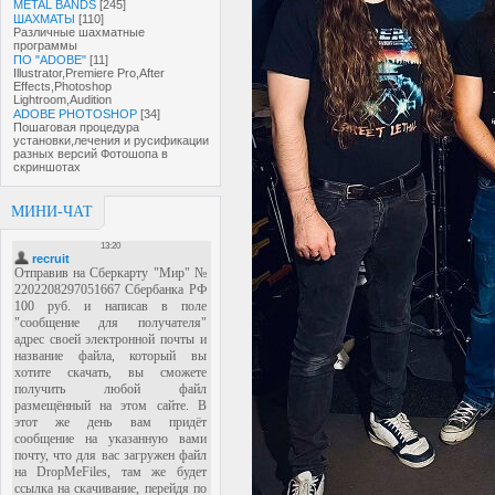
METAL BANDS
[245]
ШАХМАТЫ
[110]
Различные шахматные
программы
ПО "ADOBE"
[11]
Illustrator,Premiere Pro,After
Effects,Photoshop
Lightroom,Audition
ADOBE PHOTOSHOP
[34]
Пошаговая процедура
установки,лечения и русификации
разных версий Фотошопа в
скриншотах
МИНИ-ЧАТ