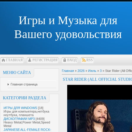
Игры и Музыка для
Вашего удовольствия
ГЛАВНАЯ
РЕГИСТРАЦИЯ
ВХОД
RSS
Главная
»
2026
»
Июль
»
3
» Star Rider (All Off
МЕНЮ САЙТА
STAR RIDER (ALL OFFICIAL STUDI
Главная страница
КАТЕГОРИИ РАЗДЕЛА
ИГРЫ ДЛЯ WINDOWS
[18]
Игры для компьютера,нетбука
ноутбука, планшета
ДИСКОГРАФИИ MP3
[4409]
Heavy Metal,Power Metal,Speed
Metal
JAPANESE ALL-FEMALE ROCK-