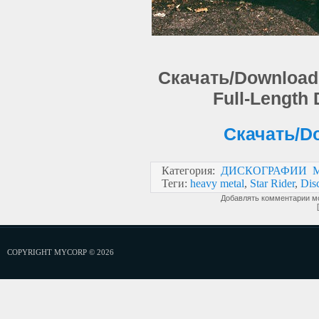
Скачать/Download: S
Full-Length
Скачать/Do
Категория
:
ДИСКОГРАФИИ 
Теги
:
heavy metal
,
Star Rider
,
Dis
Добавлять комментарии мо
COPYRIGHT MYCORP © 2026