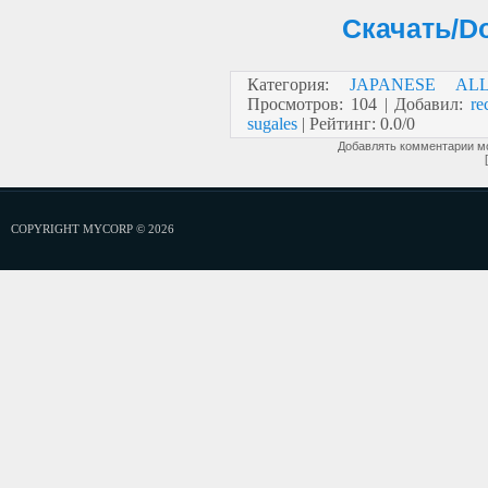
Скачать/Do
Категория
:
JAPANESE AL
Просмотров
:
104
|
Добавил
:
re
sugales
|
Рейтинг
:
0.0
/
0
Добавлять комментарии мо
COPYRIGHT MYCORP © 2026