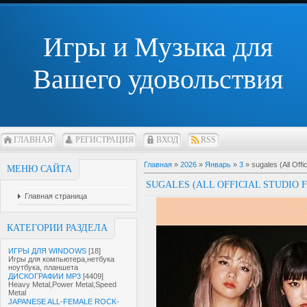
Игры и Музыка для
Вашего удовольствия
ГЛАВНАЯ
РЕГИСТРАЦИЯ
ВХОД
RSS
Главная
»
2026
»
Январь
»
3
» sugales (All Offi
МЕНЮ САЙТА
SUGALES (ALL OFFICIAL STUDIO 
Главная страница
КАТЕГОРИИ РАЗДЕЛА
ИГРЫ ДЛЯ WINDOWS
[18]
Игры для компьютера,нетбука
ноутбука, планшета
ДИСКОГРАФИИ MP3
[4409]
Heavy Metal,Power Metal,Speed
Metal
JAPANESE ALL-FEMALE ROCK-