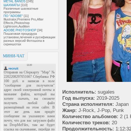
METAL BANDS
[245]
ШАХМАТЫ
[110]
Различные шахматные
программы
ПО "ADOBE"
[11]
Illustrator,Premiere Pro,After
Effects,Photoshop
Lightroom,Audition
ADOBE PHOTOSHOP
[34]
Пошаговая процедура
установки,лечения и русификации
разных версий Фотошопа в
скриншотах
МИНИ-ЧАТ
Исполнитель:
sugales
Год выпуска:
2019-2025
Страна исполнителя:
Japan
Жанр:
J-Rock, J-Pop, Punk
Количество альбомов:
2 (1 
Количество треков:
20
Продолжительность:
1:12:3