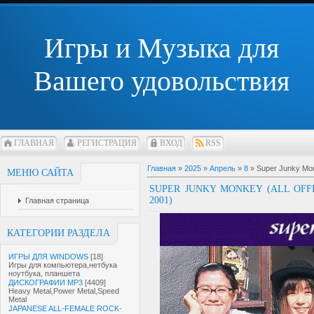
Игры и Музыка для
Вашего удовольствия
ГЛАВНАЯ
РЕГИСТРАЦИЯ
ВХОД
RSS
Главная
»
2025
»
Апрель
»
8
» Super Junky Monk
МЕНЮ САЙТА
SUPER JUNKY MONKEY (ALL OFFI
2001)
Главная страница
КАТЕГОРИИ РАЗДЕЛА
ИГРЫ ДЛЯ WINDOWS
[18]
Игры для компьютера,нетбука
ноутбука, планшета
ДИСКОГРАФИИ MP3
[4409]
Heavy Metal,Power Metal,Speed
Metal
JAPANESE ALL-FEMALE ROCK-