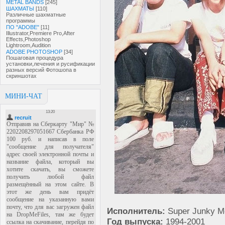
METAL BANDS
[245]
ШАХМАТЫ
[110]
Различные шахматные
программы
ПО "ADOBE"
[11]
Illustrator,Premiere Pro,After
Effects,Photoshop
Lightroom,Audition
ADOBE PHOTOSHOP
[34]
Пошаговая процедура
установки,лечения и русификации
разных версий Фотошопа в
скриншотах
МИНИ-ЧАТ
Исполнитель:
Super Junky M
Год выпуска:
1994-2001