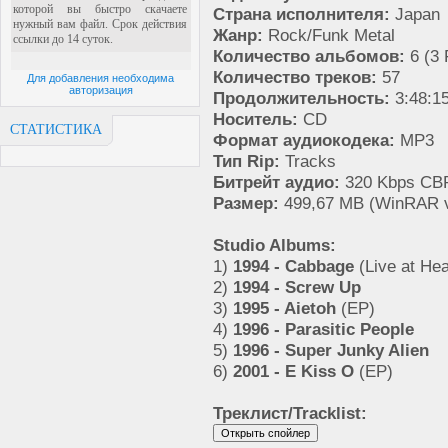
Страна исполнителя:
Japan
Жанр:
Rock/Funk Metal
Количество альбомов:
6 (3 
Количество треков:
57
Для добавления необходима
авторизация
Продолжительность:
3:48:1
Носитель:
CD
СТАТИСТИКА
Формат аудиокодека:
MP3
Тип Rip:
Tracks
Битрейт аудио:
320 Kbps CB
Размер:
499,67 MB (WinRAR v
Studio Albums:
1)
1994 - Cabbage
(Live at Hea
2)
1994 - Screw Up
3)
1995 - Aietoh
(EP)
4)
1996 - Parasitic People
5)
1996 - Super Junky Alien
6)
2001 - E Kiss O
(EP)
Треклист/Tracklist: