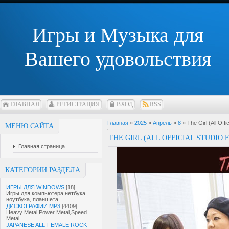
Игры и Музыка для
Вашего удовольствия
ГЛАВНАЯ
РЕГИСТРАЦИЯ
ВХОД
RSS
Главная
»
2025
»
Апрель
»
8
» The Girl (All Off
МЕНЮ САЙТА
THE GIRL (ALL OFFICIAL STUDIO 
Главная страница
КАТЕГОРИИ РАЗДЕЛА
ИГРЫ ДЛЯ WINDOWS
[18]
Игры для компьютера,нетбука
ноутбука, планшета
ДИСКОГРАФИИ MP3
[4409]
Heavy Metal,Power Metal,Speed
Metal
JAPANESE ALL-FEMALE ROCK-