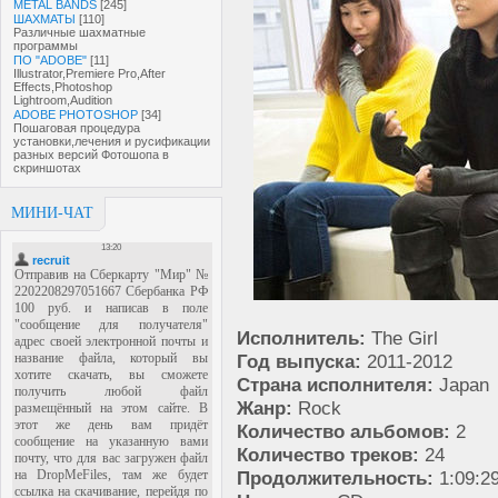
METAL BANDS
[245]
ШАХМАТЫ
[110]
Различные шахматные
программы
ПО "ADOBE"
[11]
Illustrator,Premiere Pro,After
Effects,Photoshop
Lightroom,Audition
ADOBE PHOTOSHOP
[34]
Пошаговая процедура
установки,лечения и русификации
разных версий Фотошопа в
скриншотах
МИНИ-ЧАТ
Исполнитель:
The Girl
Год выпуска:
2011-2012
Страна исполнителя:
Japan
Жанр:
Rock
Количество альбомов:
2
Количество треков:
24
Продолжительность:
1:09:2