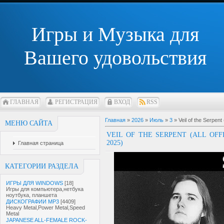
Игры и Музыка для
Вашего удовольствия
ГЛАВНАЯ
РЕГИСТРАЦИЯ
ВХОД
RSS
Главная
»
2026
»
Июль
»
3
» Veil of the Serpent
МЕНЮ САЙТА
VEIL OF THE SERPENT (ALL OFF
2025)
Главная страница
КАТЕГОРИИ РАЗДЕЛА
ИГРЫ ДЛЯ WINDOWS
[18]
Игры для компьютера,нетбука
ноутбука, планшета
ДИСКОГРАФИИ MP3
[4409]
Heavy Metal,Power Metal,Speed
Metal
JAPANESE ALL-FEMALE ROCK-