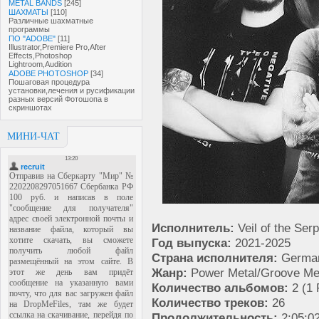
METAL BANDS
[245]
ШАХМАТЫ
[110]
Различные шахматные
программы
ПО "ADOBE"
[11]
Illustrator,Premiere Pro,After
Effects,Photoshop
Lightroom,Audition
ADOBE PHOTOSHOP
[34]
Пошаговая процедура
установки,лечения и русификации
разных версий Фотошопа в
скриншотах
МИНИ-ЧАТ
Исполнитель:
Veil of the Ser
Год выпуска:
2021-2025
Страна исполнителя:
Germany
Жанр:
Power Metal/Groove Me
Количество альбомов:
2 (1 
Количество треков:
26
Продолжительность:
2:05:0