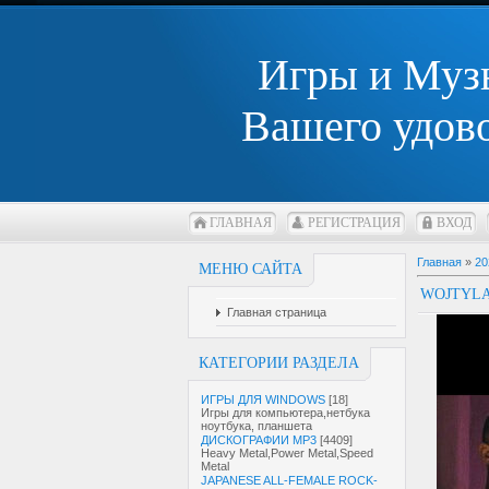
Игры и Муз
Вашего удов
ГЛАВНАЯ
РЕГИСТРАЦИЯ
ВХОД
Главная
»
20
МЕНЮ САЙТА
WOJTYLA
Главная страница
КАТЕГОРИИ РАЗДЕЛА
ИГРЫ ДЛЯ WINDOWS
[18]
Игры для компьютера,нетбука
ноутбука, планшета
ДИСКОГРАФИИ MP3
[4409]
Heavy Metal,Power Metal,Speed
Metal
JAPANESE ALL-FEMALE ROCK-