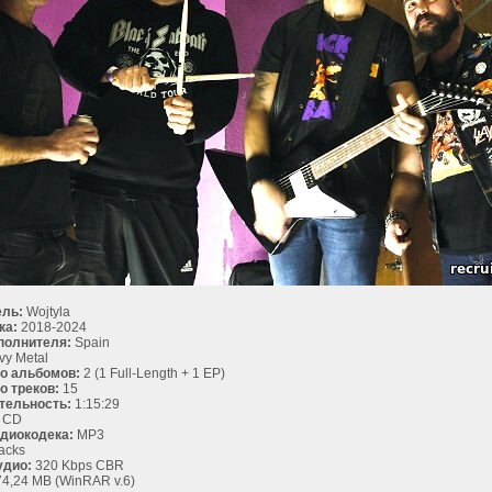
ль:
Wojtyla
ка:
2018-2024
полнителя:
Spain
y Metal
о альбомов:
2 (1 Full-Length + 1 EP)
о треков:
15
тельность:
1:15:29
CD
диокодека:
MP3
acks
удио:
320 Kbps CBR
4,24 MB (WinRAR v.6)