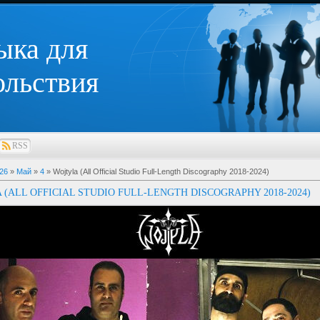
ыка для
ольствия
RSS
26
»
Май
»
4
» Wojtyla (All Official Studio Full-Length Discography 2018-2024)
 (ALL OFFICIAL STUDIO FULL-LENGTH DISCOGRAPHY 2018-2024)