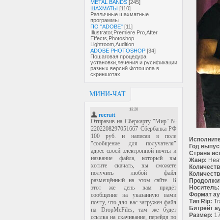
METAL BANDS
[245]
ШАХМАТЫ
[110]
Различные шахматные
программы
ПО "ADOBE"
[11]
Illustrator,Premiere Pro,After
Effects,Photoshop
Lightroom,Audition
ADOBE PHOTOSHOP
[34]
Пошаговая процедура
установки,лечения и русификации
разных версий Фотошопа в
скриншотах
МИНИ-ЧАТ
Исполните
Год выпус
Страна ис
Жанр:
Heav
Количеств
Количеств
Продолжи
Носитель:
Формат ау
Тип Rip:
Tr
Битрейт а
Размер:
17