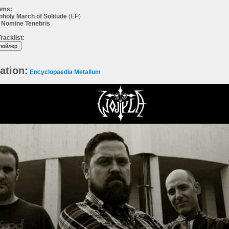
ums:
nholy March of Solitude
(EP)
n Nomine Tenebris
racklist:
ation:
Encyclopaedia Metallum