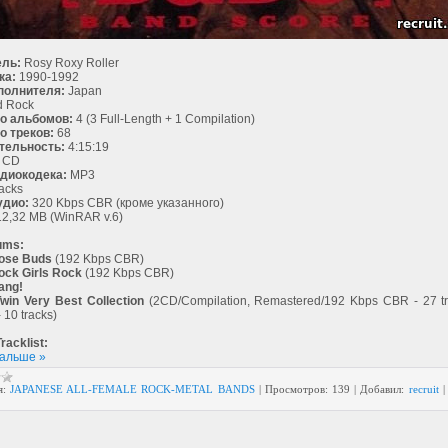
ль:
Rosy Roxy Roller
ка:
1990-1992
полнителя:
Japan
d Rock
о альбомов:
4 (3 Full-Length + 1 Compilation)
о треков:
68
тельность:
4:15:19
CD
диокодека:
MP3
acks
удио:
320 Kbps CBR (кроме указанного)
2,32 MB (WinRAR v.6)
ums:
Rose Buds
(192 Kbps CBR)
ock Girls Rock
(192 Kbps CBR)
ang!
Twin Very Best Collection
(2CD/Compilation, Remastered/192 Kbps CBR - 27 t
10 tracks)
racklist:
дальше »
я:
JAPANESE ALL-FEMALE ROCK-METAL BANDS
|
Просмотров:
139
|
Добавил:
recruit