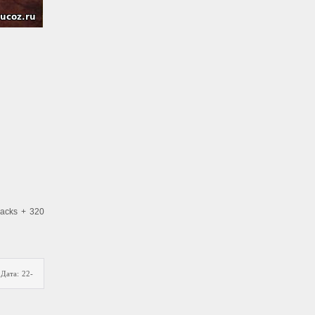
racks + 320
|
Дата:
22-