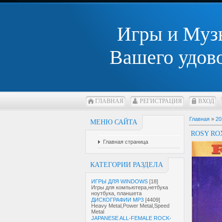
Игры и Муз
Вашего удов
ГЛАВНАЯ
РЕГИСТРАЦИЯ
ВХОД
Главная
»
20
МЕНЮ САЙТА
ROSY RO
Главная страница
КАТЕГОРИИ РАЗДЕЛА
ИГРЫ ДЛЯ WINDOWS
[18]
Игры для компьютера,нетбука
ноутбука, планшета
ДИСКОГРАФИИ MP3
[4409]
Heavy Metal,Power Metal,Speed
Metal
JAPANESE ALL-FEMALE ROCK-