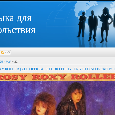
ыка для
ольствия
RSS
25
»
Май
»
22
XY ROLLER (ALL OFFICIAL STUDIO FULL-LENGTH DISCOGRAPHY 19