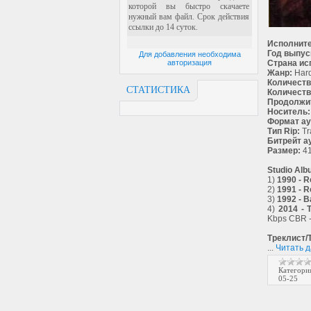
Исполните
Год выпус
Для добавления необходима
авторизация
Страна ис
Жанр:
Har
Количеств
СТАТИСТИКА
Количеств
Продолжи
Носитель:
Формат ау
Тип Rip:
Tr
Битрейт а
Размер:
41
Studio Alb
1)
1990 - 
2)
1991 - R
3)
1992 - B
4)
2014 - 
Kbps CBR - 
Треклист/T
...
Читать 
Категори
05-25