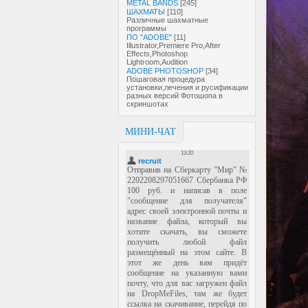
METAL BANDS
[245]
ШАХМАТЫ
[110]
Различные шахматные
программы
ПО "ADOBE"
[11]
Illustrator,Premiere Pro,After
Effects,Photoshop
Lightroom,Audition
ADOBE PHOTOSHOP
[34]
Пошаговая процедура
установки,лечения и русификации
разных версий Фотошопа в
скриншотах
МИНИ-ЧАТ