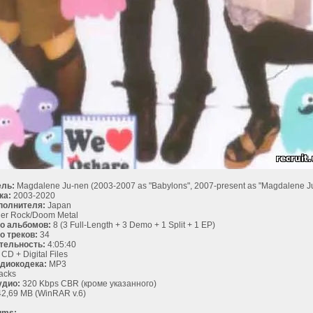
ль:
Magdalene Ju-nen (2003-2007 as "Babylons", 2007-present as "Magdalene J
ка:
2003-2020
полнителя:
Japan
er Rock/Doom Metal
о альбомов:
8 (3 Full-Length + 3 Demo + 1 Split + 1 EP)
о треков:
34
тельность:
4:05:40
CD + Digital Files
диокодека:
MP3
acks
удио:
320 Kbps CBR (кроме указанного)
2,69 MB (WinRAR v.6)