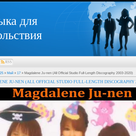
ыка для
ольствия
RSS
25
»
Май
»
17
» Magdalene Ju-nen (All Official Studio Full-Length Discography 2003-2020)
NE JU-NEN (ALL OFFICIAL STUDIO FULL-LENGTH DISCOGRAPHY 2