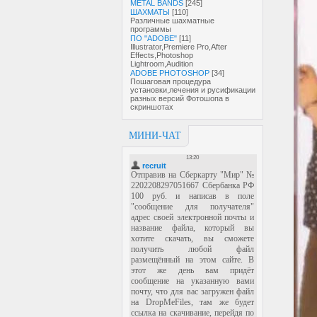
METAL BANDS
[245]
ШАХМАТЫ
[110]
Различные шахматные
программы
ПО "ADOBE"
[11]
Illustrator,Premiere Pro,After
Effects,Photoshop
Lightroom,Audition
ADOBE PHOTOSHOP
[34]
Пошаговая процедура
установки,лечения и русификации
разных версий Фотошопа в
скриншотах
МИНИ-ЧАТ