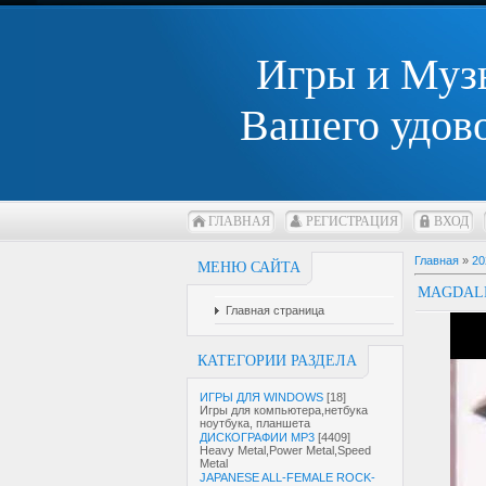
Игры и Муз
Вашего удов
ГЛАВНАЯ
РЕГИСТРАЦИЯ
ВХОД
Главная
»
20
МЕНЮ САЙТА
MAGDALE
Главная страница
КАТЕГОРИИ РАЗДЕЛА
ИГРЫ ДЛЯ WINDOWS
[18]
Игры для компьютера,нетбука
ноутбука, планшета
ДИСКОГРАФИИ MP3
[4409]
Heavy Metal,Power Metal,Speed
Metal
JAPANESE ALL-FEMALE ROCK-