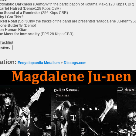
ums:
ptimistic Darkness
(Demo/With the participation of Kotama Mako/128 Kbps CBR)
carlet Hatred
(Demo/128 Kbps CBR)
he Sound of a Reminder
(256 Kbps CBR)
hy I Got This?
Mixed Road
(Split/Only the tracks of the band are presented "Magdalene Ju-nen"/2
tone Butterfly
(Demo)
Non-Human Kitan
he Mass for Immortality
(EP/128 Kbps CBR)
racklist:
ation:
Encyclopaedia Metallum
+
Discogs.com