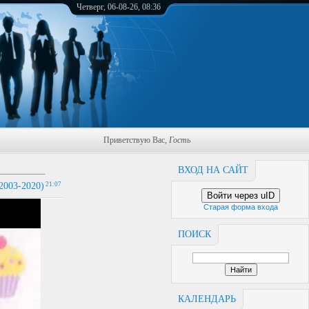
Четверг, 06-08-26, 08:36
Приветствую Вас
,
Гость
ВХОД НА САЙТ
003-2020)
21:07
Войти через uID
Старая форма входа
ПОИСК
КАЛЕНДАРЬ