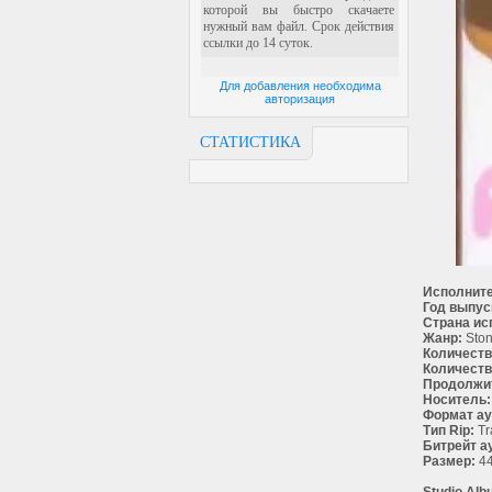
Для добавления необходима
авторизация
СТАТИСТИКА
Исполните
Год выпус
Страна ис
Жанр:
Ston
Количеств
Количеств
Продолжи
Носитель:
Формат ау
Тип Rip:
Tr
Битрейт а
Размер:
44